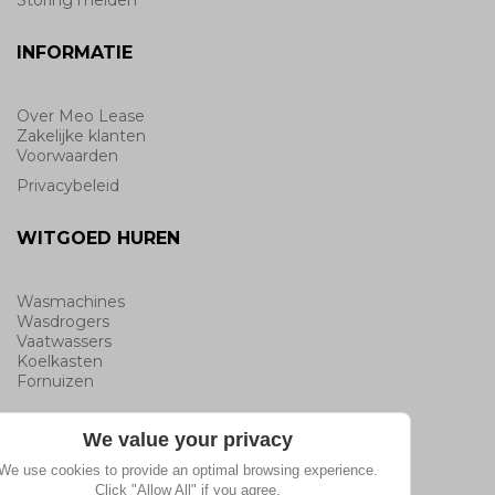
INFORMATIE
Over Meo Lease
Zakelijke klanten
Voorwaarden
Privacybeleid
WITGOED HUREN
Wasmachines
Wasdrogers
Vaatwassers
Koelkasten
Fornuizen
MERKEN
We value your privacy
We use cookies to provide an optimal browsing experience.
Click "Allow All" if you agree.