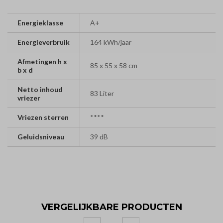
Energieklasse
A+
Energieverbruik
164 kWh/jaar
Afmetingen h x
85 x 55 x 58 cm
b x d
Netto inhoud
83 Liter
vriezer
Vriezen sterren
****
Geluidsniveau
39 dB
VERGELIJKBARE PRODUCTEN