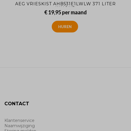
AEG VRIESKIST AHB531E1LWLW 371 LITER
INHOUD
€ 19,95
per maand
HUREN
CONTACT
Klantenservice
Naamwijziging
Storing melden