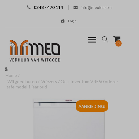
0348 - 470 114
info@meolease.nl
Login
0
&
Home
Witgoed huren
Vriezers
Occ. Inventum VR550 Vriezer
tafelmodel 1 jaar oud
AANBIEDING!