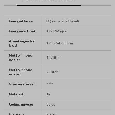
Energieklasse
D (nieuw 2021 label)
Energieverbruik
172 kWh/jaar
Afmetingen h x
178 x 54 x 55 cm
b x d
Netto inhoud
187 liter
koeler
Netto inhoud
75 liter
vriezer
Vriezen sterren
****
NoFrost
Ja
Geluidsniveau
38 dB
Plateaus
glazen