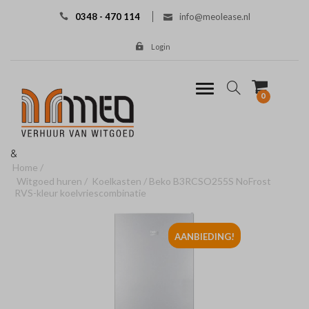
0348 - 470 114
info@meolease.nl
Login
0
&
Home
Witgoed huren
Koelkasten
Beko B3RCSO255S NoFrost
RVS-kleur koelvriescombinatie
AANBIEDING!