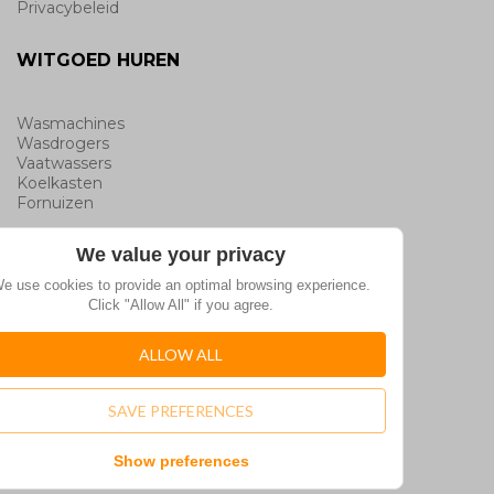
Privacybeleid
WITGOED HUREN
Wasmachines
Wasdrogers
Vaatwassers
Koelkasten
Fornuizen
We value your privacy
MERKEN
e use cookies to provide an optimal browsing experience.
Click "Allow All" if you agree.
AEG
Beko
ALLOW ALL
Candy
Electrolux
Miele
SAVE PREFERENCES
Samsung
Zanussi
Show preferences